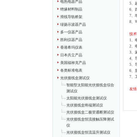
电热电器产品
5、
绝缘材料制品
6、
7、
滑线导轨桥架
8、
绿扬示波器产品
多一仪器产品
技术
胜利仪器产品
1、
2、
香港希玛仪表
3、
日本共立产品
4、
美国福禄克产品
5、
各类标准电表
6、
7、工
光伏接线盒测试仪
智能型太阳能光伏接线盒综合
友情
测试仪
太阳能光伏接线盒测试仪
光伏接线盒终端测试仪
光伏接线盒二极管通断测试仪
光伏接线盒恒流接触压降测试
仪
光伏接线盒恒流温升测试仪