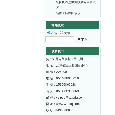
光伏接线盒恒流接触电阻测试
仪
晶体管特性图示仪
站内搜索
产品
文章
联系我们
扬州拓普电气科技有限公司
地 址：江苏省宝应县国泰路2号
邮 编：
225800
电 话：0514-88988010
手 机：15366862628
传 真：0514-88985869
邮 箱：
yztpdq@yztpdq.com
网 址：
www.yztpdq.com
Q Q：843058685