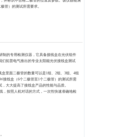
试，并标识不合格二极管的位置及参数。该仪器能满
二极管）的测试所需要求。
而研制的专用检测仪器，它
具备接线盒在光伏组件
我们
拓普电气推出的专业太阳能光伏接线盒测试
线盒里面二极管的数量可以
是1组、2组、3组、4组
W接
线盒（6个二极管至1个二极管）的测试所需
试，大大提高了接线盒产品的性能与品质。
线，按照人机对话的方式
，一次性快速准确地检
盒。