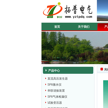
首页
关于我们
产
光
产品中心
直流高压发生器
SF6微水仪
串联谐振装置
SF6气体检漏仪
试验变压器