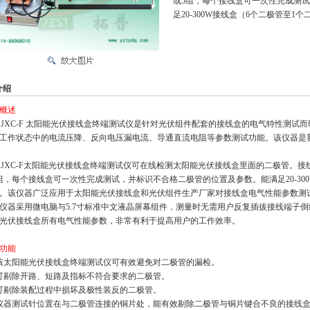
或5组，每个接线盒可一次性完成测
足20-300W接
线盒（6个二极管至1个
介绍
概述
JXC-F 太阳能光伏接线盒终端测试仪是针对光伏组件配套的接线盒的电气特性测试
工作状态中的电流压降、反向电压漏电流、导通直流电阻等参数测试功能。该仪器是
JXC-F太阳能光伏接线盒终端测试仪可在线检测太阳能光伏接线盒里面的二极管。接
组，每个接线盒可一次性完成测试，并标识不合格二极管的位置及参数。能满足20-300
。该仪器广泛应用于太阳能光伏接线盒和光伏组件生产厂家对接线
盒电气性能参数测
器采用微电脑与5.7寸标准中文液晶屏幕组件，测量时无需用户反复插拔接线端子倒
光伏接线盒所有电气性能参数，非常有利于提高用户的工作效率。
功能
该太阳能光伏接线盒终端测试仪可有效避免对二极管的漏检。
可剔除开路、短路及指标不符合要求的二极管。
可剔除装配过程中损坏及极性装反的二极管。
仪器测试针位置在与二极管连接的铜片处，能有效剔除二极管与铜片键合不良的接线