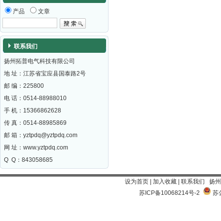
产品
文章
联系我们
扬州拓普电气科技有限公司
地 址：江苏省宝应县国泰路2号
邮 编：
225800
电 话：0514-88988010
手 机：15366862628
传 真：0514-88985869
邮 箱：
yztpdq@yztpdq.com
网 址：
www.yztpdq.com
Q Q：843058685
设为首页
|
加入收藏
|
联系我们
扬州
苏ICP备10068214号-2
苏公