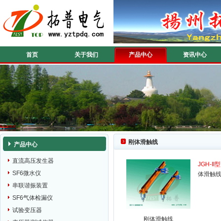
首页
关于我们
产品中心
资讯中心
刚体滑触线
产品中心
直流高压发生器
JGH-II型
SF6微水仪
体滑触
串联谐振装置
SF6气体检漏仪
试验变压器
刚体滑触线