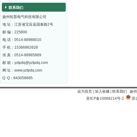
联系我们
扬州拓普电气科技有限公司
地 址：江苏省宝应县国泰路2号
邮 编：
225800
电 话：0514-88988010
手 机：15366862628
传 真：0514-88985869
邮 箱：
yztpdq@yztpdq.com
网 址：
www.yztpdq.com
Q Q：843058685
设为首页
|
加入收藏
|
联系我们
扬州
苏ICP备10068214号-2
苏公