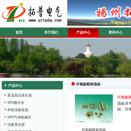
首页
关于我们
产品中心
资讯中心
环氧酚醛树脂板
产品中心
直流高压发生器
环氧酚
SF6微水仪
脂板具
级。环
串联谐振装置
SF6气体检漏仪
试验变压器
环氧酚醛树脂板