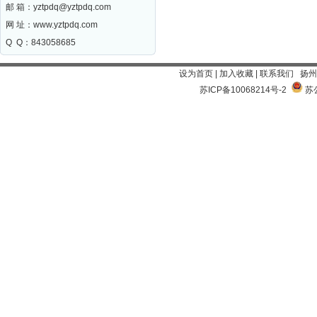
邮 箱：
yztpdq@yztpdq.com
网 址：
www.yztpdq.com
Q Q：843058685
设为首页
|
加入收藏
|
联系我们
扬州
苏ICP备10068214号-2
苏公