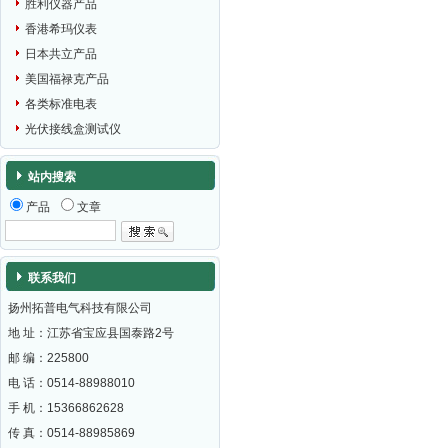
胜利仪器产品
香港希玛仪表
日本共立产品
美国福禄克产品
各类标准电表
光伏接线盒测试仪
站内搜索
产品
文章
联系我们
扬州拓普电气科技有限公司
地 址：江苏省宝应县国泰路2号
邮 编：
225800
电 话：0514-88988010
手 机：15366862628
传 真：0514-88985869