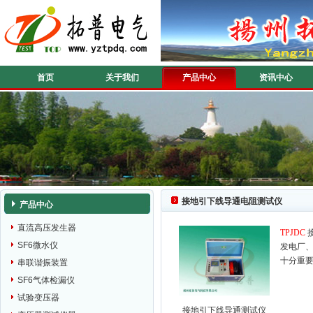
首页
关于我们
产品中心
资讯中心
接地引下线导通电阻测试仪
产品中心
直流高压发生器
TPJDC
SF6微水仪
发电厂
十分重
串联谐振装置
SF6气体检漏仪
试验变压器
接地引下线导通测试仪