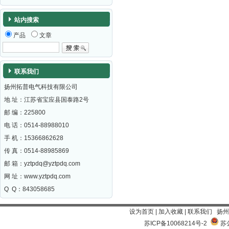
站内搜索
产品
文章
联系我们
扬州拓普电气科技有限公司
地 址：江苏省宝应县国泰路2号
邮 编：
225800
电 话：0514-88988010
手 机：15366862628
传 真：0514-88985869
邮 箱：
yztpdq@yztpdq.com
网 址：
www.yztpdq.com
Q Q：843058685
设为首页
|
加入收藏
|
联系我们
扬州
苏ICP备10068214号-2
苏公