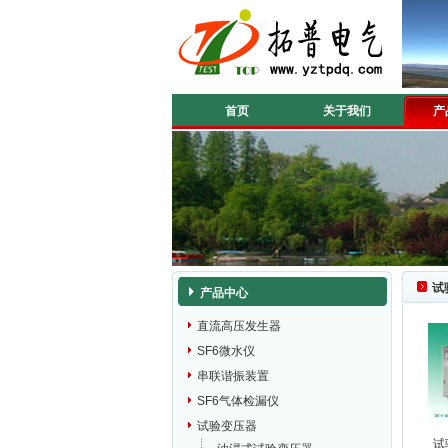
首页
关于我们
产
试
产品中心
直流高压发生器
SF6微水仪
串联谐振装置
SF6气体检漏仪
试验变压器
试