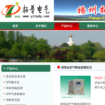
首页
关于我们
产品中心
资讯中心
润滑油空气释放值测定仪
产品中心
直流高压发生器
TPQFC
SF6微水仪
求设计
用于化
串联谐振装置
SF6气体检漏仪
试验变压器
润滑油空气释放值测定仪