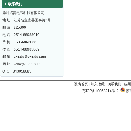
联系我们
扬州拓普电气科技有限公司
地 址：江苏省宝应县国泰路2号
邮 编：
225800
电 话：0514-88988010
手 机：15366862628
传 真：0514-88985869
邮 箱：
yztpdq@yztpdq.com
网 址：
www.yztpdq.com
Q Q：843058685
设为首页
|
加入收藏
|
联系我们
扬州
苏ICP备10068214号-2
苏公