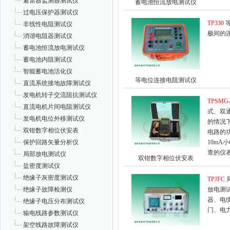
避雷器监测器测试仪
蓄电池恒流放电测试仪
过电压保护器测试仪
TP330
非线性电阻测试仪
极间的
消谐电阻器测试仪
蓄电池恒流放电测试仪
蓄电池内阻测试仪
智能蓄电池活化仪
等电位连接电阻测试仪
直流系统接地故障测试仪
发电机转子交流阻抗测试仪
TPSMG-
直流电机片间电阻测试仪
式、双
发电机电位外移测试仪
的情况
双钳数字相位伏安表
电路的
保护回路矢量分析仪
10m
查的仪
局部放电测试仪
双钳数字相位伏安表
盐密度测试仪
绝缘子灰密度测试仪
TPJFC
绝缘子故障检测仪
放电测
器、电
绝缘子电压分布测试仪
门、电
输电线路参数测试仪
架空线路故障测试仪