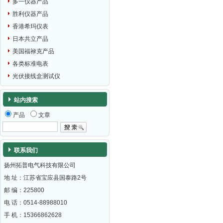
多一仪器产品
胜利仪器产品
香港希玛仪表
日本共立产品
美国福禄克产品
各类标准电表
光伏接线盒测试仪
站内搜索
产品
文章
联系我们
扬州拓普电气科技有限公司
地 址：江苏省宝应县国泰路2号
邮 编：
225800
电 话：0514-88988010
手 机：15366862628