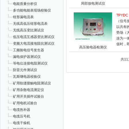
局部放电测试仪
电能质量分析仪
多功能电能表现场校验仪
TPYDC
钳形漏电流表
（信号
无线高低压钳形电流表
以共有
无线高压变比测试仪
势场（
低压电流互感器变比测试仪
连为一
变频大电流接地阻抗测试仪
值时，
高压验电器检测仪
工频验电信号发生器
漏电保护器测试仪
共1
等电位连接电阻测试仪
防雷元件测试仪
瓦斯继电器校验仪
矿用轨缝接触电阻测试仪
矿用杂散电流测定仪
矿用开关插件试验台
矿用电机试验台
电缆热补器
电缆压号机
电缆干燥机