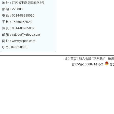
地 址：江苏省宝应县国泰路2号
邮 编：
225800
电 话：0514-88988010
手 机：15366862628
传 真：0514-88985869
邮 箱：
yztpdq@yztpdq.com
网 址：
www.yztpdq.com
Q Q：843058685
设为首页
|
加入收藏
|
联系我们
扬州
苏ICP备10068214号-2
苏公