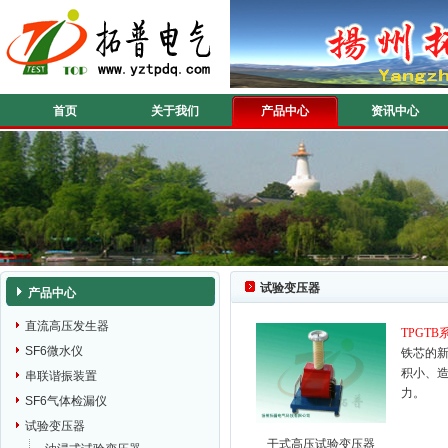
首页
关于我们
产品中心
资讯中心
试验变压器
产品中心
直流高压发生器
TPGTB
SF6微水仪
铁芯的
积小、
串联谐振装置
力。
SF6气体检漏仪
试验变压器
干式高压试验变压器