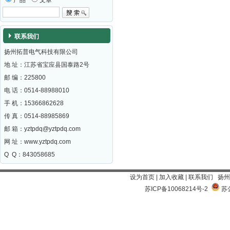
产品
文章
联系我们
扬州拓普电气科技有限公司
地 址：江苏省宝应县国泰路2号
邮 编：
225800
电 话：0514-88988010
手 机：15366862628
传 真：0514-88985869
邮 箱：
yztpdq@yztpdq.com
网 址：
www.yztpdq.com
Q Q：843058685
设为首页
|
加入收藏
|
联系我们
扬州
苏ICP备10068214号-2
苏公