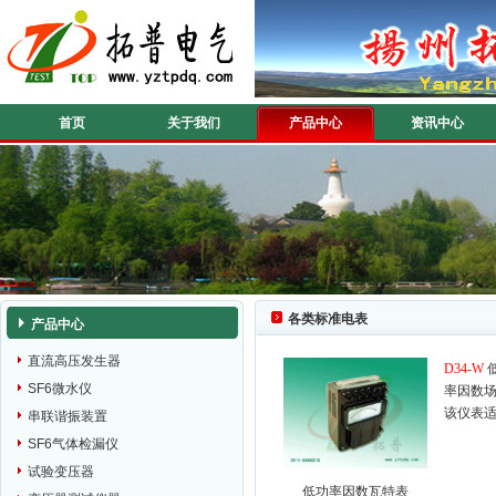
首页
关于我们
产品中心
资讯中心
各类标准电表
产品中心
直流高压发生器
D34-W
SF6微水仪
率因数
该仪表适
串联谐振装置
SF6气体检漏仪
试验变压器
低功率因数瓦特表