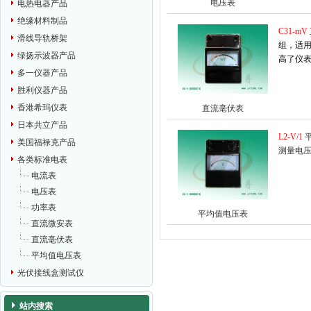
电压表
电热电器产品
绝缘材料制品
C31-mV
滑线导轨桥架
组，适用
绿扬示波器产品
高了仪
多一仪器产品
胜利仪器产品
香港希玛仪表
直流毫伏表
日本共立产品
L2-V/1
美国福禄克产品
测量电
各类标准电表
电流表
电压表
功率表
平均值电压表
直流微安表
直流毫伏表
平均值电压表
光伏接线盒测试仪
站内搜索