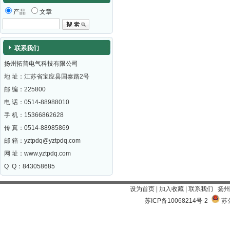
产品
文章
联系我们
扬州拓普电气科技有限公司
地 址：江苏省宝应县国泰路2号
邮 编：
225800
电 话：0514-88988010
手 机：15366862628
传 真：0514-88985869
邮 箱：
yztpdq@yztpdq.com
网 址：
www.yztpdq.com
Q Q：843058685
设为首页
|
加入收藏
|
联系我们
扬州
苏ICP备10068214号-2
苏公