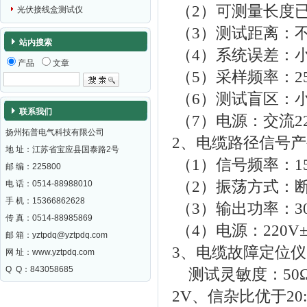
（2）可测量长度
光伏接线盒测试仪
（3）测试距离：不
站内搜索
（4）系统误差：小
产品
文章
（5）采样频率：25
（6）测试盲区：小
联系我们
（7）电源：交流22
扬州拓普电气科技有限公司
2、电缆路径信号
地 址：江苏省宝应县国泰路2号
（1）信号频率：15
邮 编：
225800
（2）振荡方式：
电 话：0514-88988010
手 机：15366862628
（3）输出功率：3
传 真：0514-88985869
（4）电源：220V±
邮 箱：
yztpdq@yztpdq.com
3、电缆故障定位仪
网 址：
www.yztpdq.com
Q Q：843058685
测试灵敏度：50Ω
2V、信杂比优于20