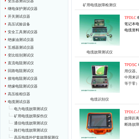
变压器测试仪器
矿用电缆故障检测仪
继电保护测试仪器
开关测试仪器
TPDLC
笔记本
高压试验设备
电缆资
安全工具测试仪器
绝缘油测试仪器
互感器测试仪器
电缆故障测试仪
变比组别测试仪
直流电阻测试仪
TPDSC
回路电阻测试仪
用仪器
中用来
接地电阻测试仪器
等于零
绝缘电阻测试仪器
高压核相仪器
电缆识别仪
电缆测试仪器
电力电缆故障测试仪
TPDLC-
矿用电缆故障探伤仪
故障距
通信电缆故障测试仪
断路故
路灯电缆故障测试仪
高压电缆外护套故障探测仪