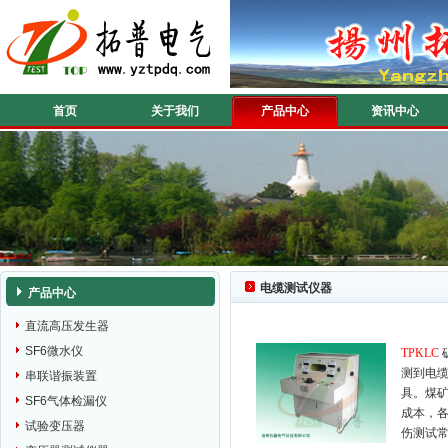
首页
关于我们
产品中心
资讯中心
电缆测试仪器
产品中心
直流高压发生器
SF6微水仪
TPKLC
测到电
串联谐振装置
具。煤
SF6气体检漏仪
成本，
试验变压器
伤测试