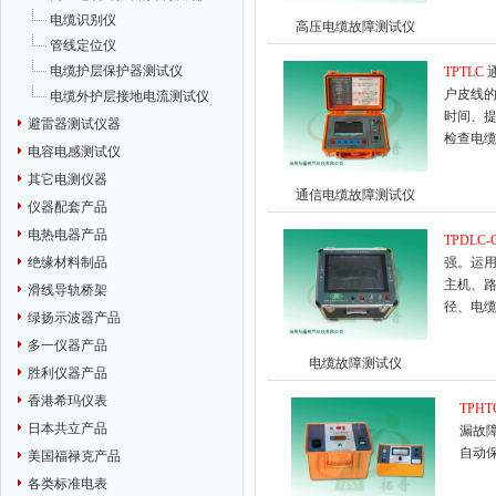
电缆识别仪
高压电缆故障测试仪
管线定位仪
电缆护层保护器测试仪
TPTLC
户皮线
电缆外护层接地电流测试仪
时间、
避雷器测试仪器
检查电
电容电感测试仪
其它电测仪器
通信电缆故障测试仪
仪器配套产品
电热电器产品
TPDLC-
绝缘材料制品
强。运
主机、
滑线导轨桥架
径、电
绿扬示波器产品
多一仪器产品
电缆故障测试仪
胜利仪器产品
香港希玛仪表
TPHT
日本共立产品
漏故
自动
美国福禄克产品
各类标准电表