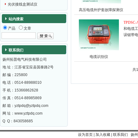
光伏接线盒测试仪
高压电缆外护套故障探测仪
站内搜索
TPDSC-
产品
文章
和电缆
误锯带
联系我们
电缆识别仪
扬州拓普电气科技有限公司
地 址：江苏省宝应县国泰路2号
共
邮 编：
225800
电 话：0514-88988010
手 机：15366862628
传 真：0514-88985869
邮 箱：
yztpdq@yztpdq.com
网 址：
www.yztpdq.com
Q Q：843058685
设为首页
|
加入收藏
|
联系我们
扬州