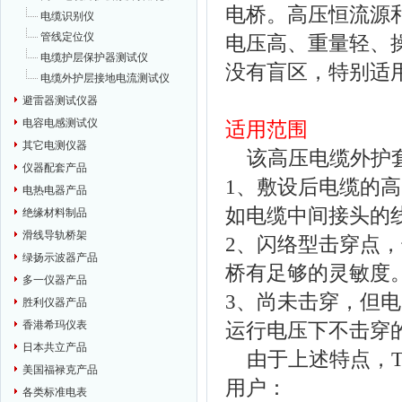
电桥。高压恒流源
电缆识别仪
管线定位仪
电压高
、重量轻、
电缆护层保护器测试仪
没有盲区，特别适
电缆外护层接地电流测试仪
避雷器测试仪器
电容电感测试仪
适用范围
其它电测仪器
该高压电缆外护套
仪器配套产品
1、敷设后电缆的
电热电器产品
如电缆中间接头的
绝缘材料制品
滑线导轨桥架
2、闪络型击穿点
绿扬示波器产品
桥有足够的灵敏度
多一仪器产品
3、尚未击穿，但
胜利仪器产品
香港希玛仪表
运行电压下不击穿
日本共立产品
由于上述特点，TP
美国福禄克产品
用户：
各类标准电表