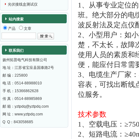
1、从事专业定位
光伏接线盒测试仪
班。绝大部分的电
站内搜索
波反射法及定点仪
产品
文章
2、小型用户：如
楚，不太长，故障
联系我们
使用人员的素质和
扬州拓普电气科技有限公司
便，能应付日常需
地 址：江苏省宝应县国泰路2号
3、电缆生产厂家
邮 编：
225800
容表，可找出断线
电 话：0514-88988010
手 机：15366862628
位服务。
传 真：0514-88985869
邮 箱：
yztpdq@yztpdq.com
技术参数
网 址：
www.yztpdq.com
Q Q：843058685
1、空载电压：≥750
2、短路电流：≥40