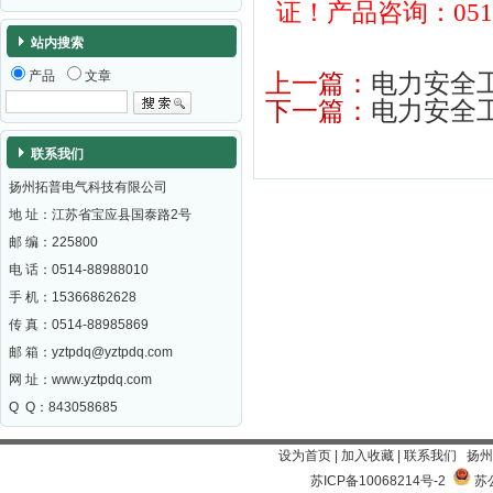
证！
产品咨询：0514-
站内搜索
上一篇：
电力安全
产品
文章
下一篇：
电力安全
联系我们
扬州拓普电气科技有限公司
地 址：江苏省宝应县国泰路2号
邮 编：
225800
电 话：0514-88988010
手 机：15366862628
传 真：0514-88985869
邮 箱：
yztpdq@yztpdq.com
网 址：
www.yztpdq.com
Q Q：843058685
设为首页
|
加入收藏
|
联系我们
扬州
苏ICP备10068214号-2
苏公