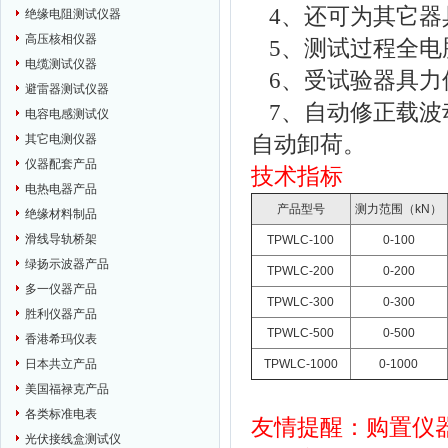
4
、还可为其它器
绝缘电阻测试仪器
高压核相仪器
5
、测试过程全电
电缆测试仪器
6
、受试验器具力
避雷器测试仪器
7
、自动修正载波
电容电感测试仪
自动卸荷。
其它电测仪器
仪器配套产品
技术指标
电热电器产品
产品型号
测力范围（kN）
绝缘材料制品
滑线导轨桥架
TPWLC-100
0-100
绿扬示波器产品
TPWLC-200
0-200
多一仪器产品
TPWLC-300
0-300
胜利仪器产品
TPWLC-500
0-500
香港希玛仪表
TPWLC-1000
0-1000
日本共立产品
美国福禄克产品
各类标准电表
友情提醒：购置仪
光伏接线盒测试仪