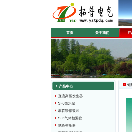
首页
关于我们
产
钳
产品中心
直流高压发生器
SF6微水仪
串联谐振装置
SF6气体检漏仪
试验变压器