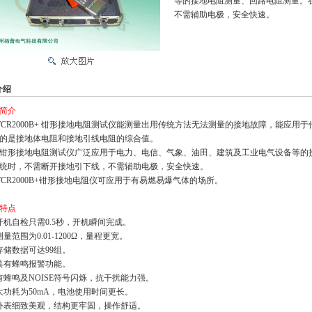
等的接地电阻测量、回路电阻测量。
不需辅助电极，安全快速。
介绍
简介
CR2000B+ 钳形接地电阻测试仪能测量出用传统方法无法测量的接地故障，能应用
的是接地体电阻和接地引线电阻的综合值。
形接地电阻测试仪广泛应用于电力、电信、气象、油田、建筑及工业电气设备等的
统时，不需断开接地引下线，不需辅助电极，安全快速。
CR2000B+钳形接地电阻仪可应用于有易燃易爆气体的场所。
特点
开机自检只需0.5秒，开机瞬间完成。
测量范围为0.01-1200Ω，量程更宽。
存储数据可达99组。
具有蜂鸣报警功能。
有蜂鸣及NOISE符号闪烁，抗干扰能力强。
大功耗为50mA，电池使用时间更长。
外表细致美观，结构更牢固，操作舒适。