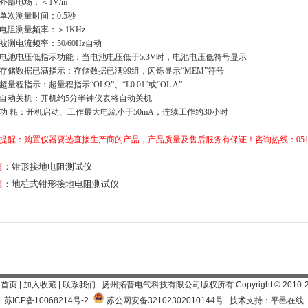
、外部电场：＜1V/m
、单次测量时间：0.5秒
、电阻测量频率：＞1KHz
、被测电流频率：50/60Hz自动
、电池电压低指示功能：当电池电压低于5.3V时，电池电压低符号显示
、存储数据已满指示：存储数据已满99组，闪烁显示“MEM”符号
、超量程指示：超量程指示“OLΩ”、“L0.01”或“OL A”
、自动关机：开机约5分半钟仪表将自动关机
、功 耗：开机启动、工作最大电流小于50mA，连续工作约30小时
提醒：购置仪器要选直接生产商的产品，产品质量及售后服务有保证！咨询热线：0514-88
篇：
钳形接地电阻测试仪
篇：
地桩式钳形接地电阻测试仪
为首页
|
加入收藏
|
联系我们
扬州拓普电气科技有限公司
版权所有 Copyright
©
2010-
苏ICP备10068214号-2
苏公网安备32102302010144号
技术支持：平邑在线