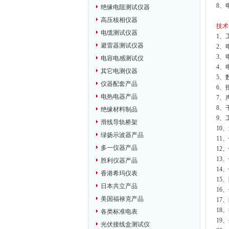
8、
绝缘电阻测试仪器
高压核相仪器
技术
电缆测试仪器
1、
避雷器测试仪器
2、电
3、
电容电感测试仪
4、
其它电测仪器
5、
仪器配套产品
6、
电热电器产品
7、
8、
绝缘材料制品
9、
滑线导轨桥架
10
绿扬示波器产品
11
多一仪器产品
12
13
胜利仪器产品
14
香港希玛仪表
15、
日本共立产品
16
美国福禄克产品
17
18
各类标准电表
19
光伏接线盒测试仪