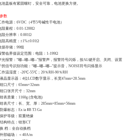
电池盖板有紧固螺钉，安全可靠，电池更换方便。
参数
工作电源：6VDC（4节5号碱性干电池）
阻量程：0.01-1200Ω
电阻分辨率：0.001Ω
电阻高精度：±1%±0.01Ω
数据存储：99组
报警临界值设定范围：电阻：1-199Ω
声光报警：“嘟--嘟--嘟--”报警声，报警符号闪烁，按AL键开启、关闭、设置
干扰信号识别功能：“嘟--嘟--嘟--”提示音，NOISE符号闪烁显示
工作温湿度：-20℃-55℃；20％RH-90％RH
、液晶显示器：4位LCD数字显示，长宽47mm×28.5mm
、钳口尺寸：65mm×32mm
、钳口张开尺寸：32mm
、钳表质量：1160g (含电池)
、钳表尺寸：长、宽、厚：285mm×85mm×56mm
防爆标志：Ex ia ⅡB T3 Ga
、保护等级：双重绝缘
、结构特点：钳形CT
、换 档：全自动换档
、外部磁场：＜40A/m