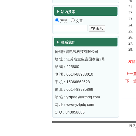
20
21
站内搜索
22
23
产品
文章
24
25
26
联系我们
27
28
扬州拓普电气科技有限公司
地 址：江苏省宝应县国泰路2号
友情
邮 编：
225800
上一
电 话：0514-88988010
下一
手 机：15366862628
传 真：0514-88985869
邮 箱：
yztpdq@yztpdq.com
网 址：
www.yztpdq.com
Q Q：843058685
设