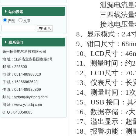
泄漏电流量程：0.
站内搜索
三四线法量程：0.
产品
文章
接地电压量程：
8、显示模式：2.
9、钳口尺寸：68m
联系我们
扬州拓普电气科技有限公司
10、LCD尺寸：46m
地 址：江苏省宝应县国泰路2号
11、测量时间：约
邮 编：
225800
12、LCD尺寸：70.
电 话：0514-88988010
13、仪表尺寸：长宽高
手 机：15366862628
传 真：0514-88985869
14、测量时间：1次
邮 箱：
yztpdq@yztpdq.com
15、USB 接口
网 址：
www.yztpdq.com
16、数据存储：z大
Q Q：843058685
17、溢出显示：超
18、报警功能：