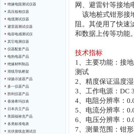
网、避雷针等接地
绝缘电阻测试仪器
高压核相仪器
该地桩式钳形接地
电缆测试仪器
阻。其使用了快速
避雷器测试仪器
和数据上传等功能
电容电感测试仪
其它电测仪器
仪器配套产品
技术指标
电热电器产品
1、主要功能：接
绝缘材料制品
测试
滑线导轨桥架
绿扬示波器产品
2、精度保证温度湿度
多一仪器产品
3、工作电源：DC 3
胜利仪器产品
4、电阻分辨率：0.0
香港希玛仪表
5、电流分辨率：0.0
日本共立产品
美国福禄克产品
6、电压分辨率：0.0
各类标准电表
7、测量范围：钳形电
光伏接线盒测试仪