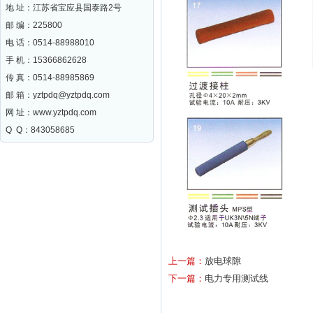
地 址：江苏省宝应县国泰路2号
邮 编：
225800
电 话：0514-88988010
手 机：15366862628
传 真：0514-88985869
邮 箱：
yztpdq@yztpdq.com
网 址：
www.yztpdq.com
Q Q：843058685
上一篇：
放电球隙
下一篇：
电力专用测试线