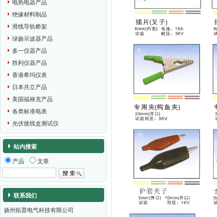
电热电器产品
绝缘材料制品
滑线导轨桥架
绿扬示波器产品
多一仪器产品
胜利仪器产品
香港希玛仪表
日本共立产品
美国福禄克产品
各类标准电表
光伏接线盒测试仪
站内搜索
产品
文章
联系我们
扬州拓普电气科技有限公司