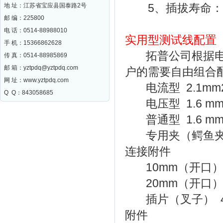
5、插拔寿命：>
地 址：江苏省宝应县国泰路2号
邮 编：
225800
电 话：0514-88988010
实用型测试线配置
手 机：15366862628
拓普公司根据电力
传 真：0514-88985869
邮 箱：
yztpdq@yztpdq.com
户的需要自由组合
网 址：
www.yztpdq.com
电流型 2.1mm
Q Q：843058685
电压型 1.6 m
普通型 1.6 m
专用夹（鳄鱼夹）
连接附件
10mm（开口） 
20mm（开口） 
插片（叉子） 4m
附件