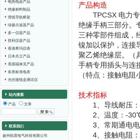
电热电器产品
产品构造
绝缘材料制品
TPCSX 电力
滑线导轨桥架
绝缘手柄三部分。专
绿扬示波器产品
多一仪器产品
三种零部件组成，
胜利仪器产品
镍加以保护，连接导
香港希玛仪表
聚乙烯绝缘层。（
日本共立产品
手柄专用插头与连
美国福禄克产品
各类标准电表
（特点：接触电阻
光伏接线盒测试仪
技术指标
站内搜索
1、导线耐压：>
产品
文章
2、温度：-30℃
3、常期通电电流：
联系我们
4、接触电阻：<1
扬州拓普电气科技有限公司