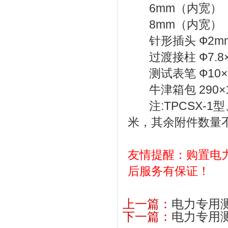
6mm（内宽） 
8mm（内宽） 
针形插头 Ф2mm
过渡接柱 Ф7.8
测试表笔 Ф10×
牛津箱包 290×1
注:TPCSX-1
米，其余附件数量
友情提醒：购置
电
后服务有保证！
上一篇：
电力专用
下一篇：
电力专用