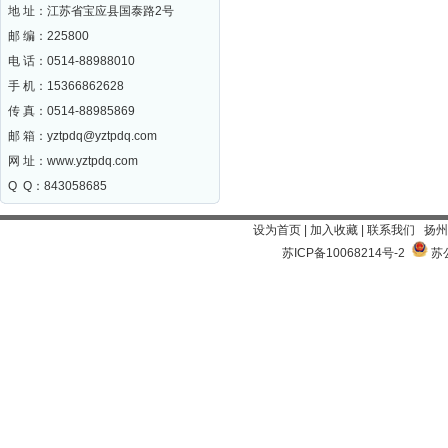
地 址：江苏省宝应县国泰路2号
邮 编：
225800
电 话：0514-88988010
手 机：15366862628
传 真：0514-88985869
邮 箱：
yztpdq@yztpdq.com
网 址：
www.yztpdq.com
Q Q：843058685
设为首页
|
加入收藏
|
联系我们
扬州
苏ICP备10068214号-2
苏公