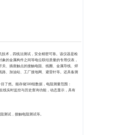
理机技术，四线法测试，安全精密可靠。该仪器是检
对象的金属构件之间等电位联结质量的专用仪表，
开关、插座触点的接触电阻、线
圈、金属导线、焊
线路、加油站、工厂接地网、避雷针等。还具备测
一目了然。能存储500组数据，电阻测量范围：
件具有在线实时监控与历史查询功能，动态显示，具有
电阻测试，接触电阻测试等。