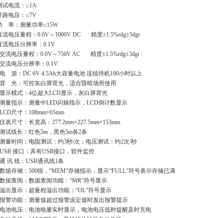
测试电流：≥1A
开路电压：≤7V
功 率：测量功率≤15W
流电压量程：0.0V～1000V DC 精度±1.5%rdg±5dgt
直流电压分辨率：0.1V
交流电压量程：0.0V～750V AC 精度±1.5%rdg±3dgt
、交流电压分辨率：0.1V
、电 源：DC 6V 4.5Ah大容量电池 连续待机100小时以上
、背 光：可控灰白屏背光，适合昏暗场所使用
、显示模式：4位超大LCD显示，灰白屏背光
、测量指示：测量中LED闪烁指示，LCD倒计数显示
LCD尺寸：108mm×65mm
仪表尺寸：长宽高：277.2mm×227.5mm×153mm
、测试线长：红色5m，黑色5m各2条
、测量时间：电阻测试：约3秒/次；电压测试：约2次/秒
、USB 接口：具有USB接口，软件监控
、通 讯 线：USB通讯线1条
、数据存储：500组，“MEM”存储指示，显示“FULL”符号表示存储已满
、数据查阅：数据查阅功能：“MR”符号显示
、溢出显示：超量程溢出功能：“OL”符号显示
、报警功能：测量值超过报警设定值时发出报警提示
、电池电压：电池电量实时显示，电池电压低时提醒及时充电