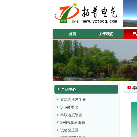
首页
关于我们
产
等
产品中心
直流高压发生器
SF6微水仪
串联谐振装置
SF6气体检漏仪
试验变压器