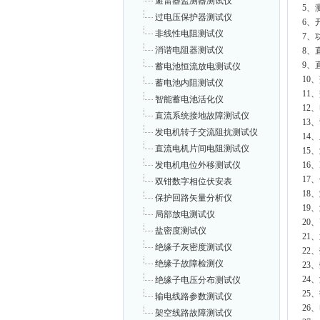
避雷器监测器测试仪
5、
过电压保护器测试仪
6、
非线性电阻测试仪
7、
消谐电阻器测试仪
8、直
9、
蓄电池恒流放电测试仪
10、
蓄电池内阻测试仪
11
智能蓄电池活化仪
12
直流系统接地故障测试仪
13
发电机转子交流阻抗测试仪
14
直流电机片间电阻测试仪
15
16、
发电机电位外移测试仪
17、
双钳数字相位伏安表
18
保护回路矢量分析仪
19
局部放电测试仪
20
盐密度测试仪
21
绝缘子灰密度测试仪
22
绝缘子故障检测仪
23
24
绝缘子电压分布测试仪
25
输电线路参数测试仪
26
架空线路故障测试仪