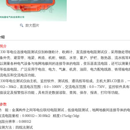
介绍
简介
330 等电位连接电阻测试仪别称微欧计、欧姆计、直流接地电阻测试仪，采用微处
备外壳、避雷带、地梁、构造、机柜、钢筋、水管、窗
户、护栏、散热器、流水线等
以测量各种电气设备与地网地极间的连接导体的电阻，变压器直流电阻，还可以测量
等低值电阻。广泛应用于电信、电力、气象、机房、油田、电力配电线路、铁塔输电
流电压和交流电压功能。
330等电位测试仪由主机、监控软件、测试线、通讯线等组成。主机大屏LCD显示，
0001Ω～30kΩ，直流电压范围：0.0～1000V，交流电压范围：
0.0～750V。监控软
值设定及报警指示功能，具有历史数据读取、查阅、保存、报表、打印等功能。
参数
功 能：金属构件之间等电位联结电阻测试，低值电阻测试，地网地极间连接导体的
流电阻量程：0.0001Ω～30.00kΩ 精度±1%rdg±5dgt
电阻分辨率：0.0001Ω
检测方法：四线法测试