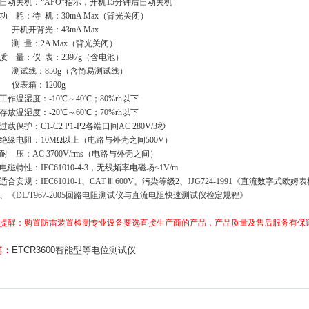
、自动关机：“APO”指示，开机15分钟后自动关机
、功 耗：待 机：30mA Max（背光关闭）
开背光：43mA Max
量：2A Max（背光关闭）
、质 量：仪 表：2397g（含电池）
试线：850g（含简易测试线）
表箱：1200g
、工作温湿度：-10℃～40℃；80%rh以下
、存放温湿度：-20℃～60℃；70%rh以下
过载保护：C1-C2 P1-P2各端口间AC 280V/3秒
、绝缘电阻：10MΩ以上（电路与外壳之间500V）
、耐 压：AC 3700V/rms（电路与外壳之间）
、电磁特性：IEC61010-4-3，无线频率电磁场≤1V/m
、适合安规：IEC61010-1、CAT Ⅲ 600V、污染等级2、JJG724-1991《直流数字式欧
、《DL/T967-2005回路电阻测试仪与直流电阻快速测试仪检
定规程》
提醒：购置防雷装置检测专业设备要选直接生产商的产品，产品质量及售后服务有保
篇：
ETCR3600智能型等电位测试仪