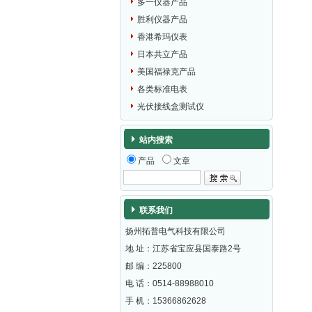
多一仪器产品
胜利仪器产品
香港希玛仪表
日本共立产品
美国福禄克产品
各类标准电表
光伏接线盒测试仪
站内搜索
产品
文章
联系我们
扬州拓普电气科技有限公司
地 址：江苏省宝应县国泰路2号
邮 编：
225800
电 话：0514-88988010
手 机：15366862628