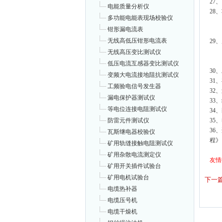
27
电能质量分析仪
28
多功能电能表现场校验仪
开机
钳形漏电流表
测 
无线高低压钳形电流表
29
测
无线高压变比测试仪
仪
低压电流互感器变比测试仪
30
变频大电流接地阻抗测试仪
31
工频验电信号发生器
32、
漏电保护器测试仪
33
等电位连接电阻测试仪
34
35
防雷元件测试仪
36
瓦斯继电器校验仪
程》
矿用轨缝接触电阻测试仪
矿用杂散电流测定仪
友情
矿用开关插件试验台
矿用电机试验台
下一
电缆热补器
电缆压号机
电缆干燥机