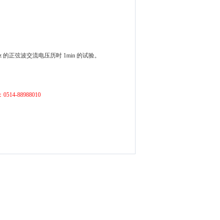
z 的正弦波交流电压历
时 1min 的试验。
14-88988010