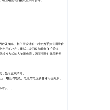
系，检查电度表的接线正确与否等。
率因数及频率、相位而设计
的一种便携手持式测量仪
相电压的相序，测试二次回路和母差保护系统，
器转换方式输入被测电流，因而测量时无需断开
背光，显示直观清晰。
电压、电压与电流、电流与
电流的各种相位关系，
小时以上。