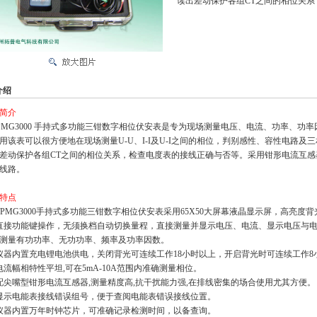
读出差动保护各组CT之间的相位关
介绍
简介
MG3000 手持式多功能三钳数字相位伏安表是专为现场测量电压、电流、功率、功
用该表可以很方便地在现场测量U-U、I-I及U-I之间的相位，判别感性、容性
电路及三
差动保护各组CT之间的相位关系，检查电度表的接线
正确与否等。采用钳形电流互感
线路。
特点
TPMG3000手持式多功能三钳数字相位伏安表采用65X50大屏幕液晶显示屏，高亮度
直接功能键操作，无须换档自动切换量程，直接测量并显示电压、电流、显示电压与
测量有功功率、无功功率、频率及功率因数。
仪器内置充电锂电池供电，关闭背光可连续工作18小时以上，开启背光时可连续工作8
电流幅相特性平坦,可在5mA-10A范围内准确测量相位。
配尖嘴型钳形电流互感器,测量精度高,抗干扰能力强,在排线密集的场合使用尤其方便。
显示电能表接线错误组号，便于查阅电能表错误接线位置。
仪器内置万年时钟芯片，可准确记录检测时间，以备查询。