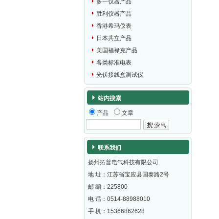
多一仪器产品
胜利仪器产品
香港希玛仪表
日本共立产品
美国福禄克产品
各类标准电表
光伏接线盒测试仪
站内搜索
产品
文章
联系我们
扬州拓普电气科技有限公司
地 址：江苏省宝应县国泰路2号
邮 编：
225800
电 话：0514-88988010
手 机：15366862628