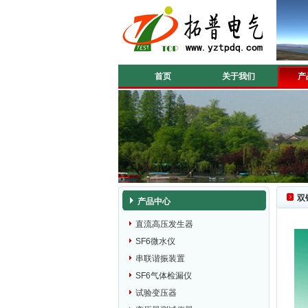
首页
关于我们
产
双
产品中心
直流高压发生器
SF6微水仪
串联谐振装置
SF6气体检漏仪
试验变压器