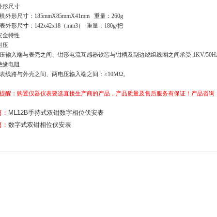
外形尺寸
外形尺寸：185mmX85mmX41mm 重量：260g
外形尺寸：142x42x18（mm3） 重量：180g/把
安全特性
 耐压
输入端与表壳之间、钳形电流互感器铁芯与钳柄及副边绕组线圈之间承受 1KV/50H
 绝缘电阻
线路与外壳之间、两电压输入端之间：≥10MΩ。
提醒：购置仪器仪表要选直接生产商的产品，产品质量及售后服务有保证！
产品咨询：05
篇：
ML12B手持式双钳数字相位伏安表
篇：
数字式双钳相位伏安表