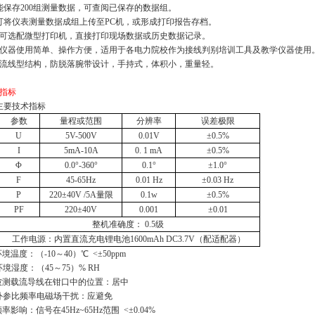
能保存200组测量数据，可查阅已保存的数据组。
可将仪表测量数据成组上传至PC机，或形成打印报告存档。
、可选配微型打印机，直接打印现场数据或历史数据记录。
、仪器使用简单、操作方便，适用于各电力院校作为接线判别培训工具及教学仪器使用
、流线型结构，防脱落腕带设计，手持式，体积小，重量轻。
指标
主要技术指标
参数
量程或范围
分辨率
误差极限
U
5V-500V
0.01V
±
0.5%
I
5mA
-10A
0. 1 mA
±
0.5%
Φ
0.0°
-360°
0.1°
±
1.0°
F
45-65Hz
0.01 Hz
±
0.03 Hz
P
220
±
40V /
5A
量限
0.1w
±
0.5%
PF
220
±
40V
0.001
±
0.01
整机准确度：
0.5
级
工作电源：内置直流充电锂电池
1600mAh DC3.7V
（配适配器）
 环境温度：（-10～40）℃ <±50ppm
) 环境湿度：（45～75）% RH
) 被测载流导线在钳口中的位置：居中
) 外参比频率电磁场干扰：应避免
 频率影响：信号在45Hz~65Hz范围 <±0.04%