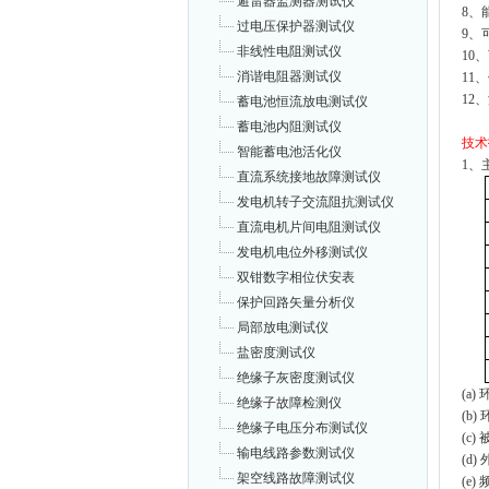
避雷器监测器测试仪
8、
过电压保护器测试仪
9、
非线性电阻测试仪
10
消谐电阻器测试仪
11
12
蓄电池恒流放电测试仪
蓄电池内阻测试仪
技术
智能蓄电池活化仪
1、
直流系统接地故障测试仪
发电机转子交流阻抗测试仪
直流电机片间电阻测试仪
发电机电位外移测试仪
双钳数字相位伏安表
保护回路矢量分析仪
局部放电测试仪
盐密度测试仪
绝缘子灰密度测试仪
(a)
绝缘子故障检测仪
(b
绝缘子电压分布测试仪
(c
输电线路参数测试仪
(d
架空线路故障测试仪
(e)