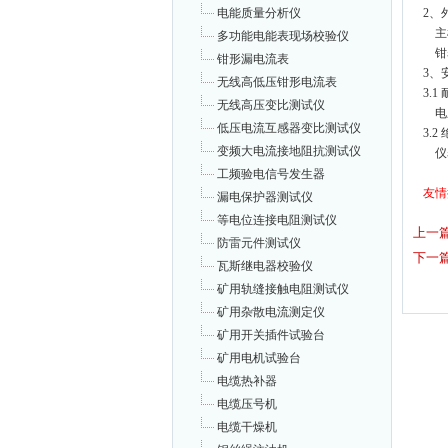
2、
电能质量分析仪
主机
多功能电能表现场校验仪
钳表
钳形漏电流表
3、
无线高低压钳形电流表
3.1
无线高压变比测试仪
电压
低压电流互感器变比测试仪
3.2
变频大电流接地阻抗测试仪
仪表
工频验电信号发生器
友情
漏电保护器测试仪
等电位连接电阻测试仪
上一
防雷元件测试仪
下一
瓦斯继电器校验仪
矿用轨缝接触电阻测试仪
矿用杂散电流测定仪
矿用开关插件试验台
矿用电机试验台
电缆热补器
电缆压号机
电缆干燥机