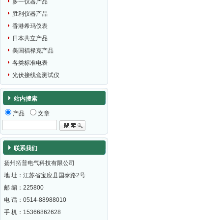
多一仪器产品
胜利仪器产品
香港希玛仪表
日本共立产品
美国福禄克产品
各类标准电表
光伏接线盒测试仪
站内搜索
产品
文章
联系我们
扬州拓普电气科技有限公司
地 址：江苏省宝应县国泰路2号
邮 编：
225800
电 话：0514-88988010
手 机：15366862628