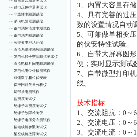
避雷器监测器测试仪
3、内置大容量存
过电压保护器测试仪
4、具有完善的过
非线性电阻测试仪
消谐电阻器测试仪
数的设置情况自动
蓄电池恒流放电测试仪
5、可兼做单相变
蓄电池内阻测试仪
的伏安特性试验。
智能蓄电池活化仪
直流系统接地故障测试仪
6、自带大屏幕图
发电机转子交流阻抗测试仪
便；实时显示测试
直流电机片间电阻测试仪
发电机电位外移测试仪
7、自带微型打印
双钳数字相位伏安表
线。
保护回路矢量分析仪
局部放电测试仪
盐密度测试仪
技术指标
绝缘子灰密度测试仪
1、交流阻抗：0～6
绝缘子故障检测仪
绝缘子电压分布测试仪
2、交流电压：0～60
输电线路参数测试仪
3、交流电流：0～12
架空线路故障测试仪