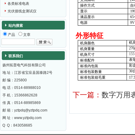
各类标准电表
操作方式
自
显示
19
光伏接线盒测试仪
液晶显示
65
电源
9V
站内搜索
外形
特征
产品
文章
机
机身颜色
270
机身重量
155
机身尺寸
联系我们
表
标准配件
扬州拓普电气科技有限公司
彩
标准内包装
30
标准包装数量
地 址：江苏省宝应县国泰路2号
标准包装箱毛重
17.
邮 编：
225800
电 话：0514-88988010
下一篇：
数字万用表V
手 机：15366862628
传 真：0514-88985869
邮 箱：
yztpdq@yztpdq.com
网 址：
www.yztpdq.com
Q Q：843058685