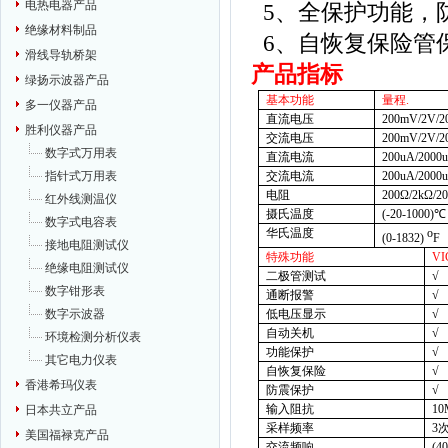
电热电器产品
5
、全保护功能，
绝缘材料制品
6
、自恢复保险管
滑线导轨桥架
产品指标
绿扬示波器产品
基本功能
量程
.
多一仪器产品
直流电压
200mV/2V/2
胜利仪器产品
交流电压
200mV/2V/2
数字式万用表
直流电流
200uA/2000
交流电流
200uA/2000
指针式万用表
电阻
200
Ω
/2k
Ω
/2
红外线测温仪
摄氏温度
(-20-1000)
℃
数字式电容表
华氏温度
o
(0-1832)
F
接地电阻测试仪
特殊功能
VI
绝缘电阻测试仪
二极管测试
√
数字钳形表
通断报警
√
低电压显示
√
数字示波器
自动关机
√
环境检测分析仪表
功能保护
√
其它电力仪表
自恢复保险
√
香港希玛仪表
防震保护
√
输入阻抗
10
日本共立产品
采样频率
3
美国福禄克产品
交流频响
(4