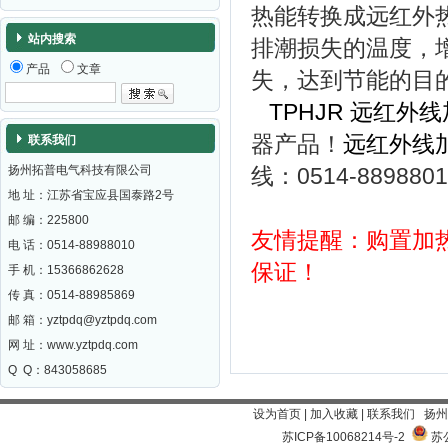
热能转换成远红外
站内搜索
排潮损失的温度，
产品
文章
失，达到节能的目
TPHJR
远红外线
器产品！
远红外线
联系我们
扬州拓普电气科技有限公司
线：0514-8898
地 址：江苏省宝应县国泰路2号
邮 编：
225800
友情提醒：购置加
电 话：0514-88988010
保证！
手 机：15366862628
传 真：0514-88985869
邮 箱：
yztpdq@yztpdq.com
网 址：
www.yztpdq.com
Q Q：843058685
设为首页
|
加入收藏
|
联系我们
扬州
苏ICP备10068214号-2
苏公