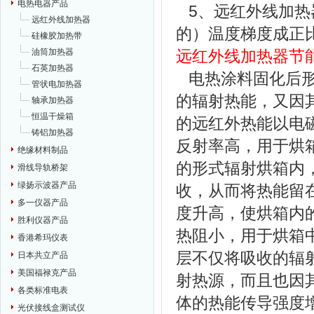
电热电器产品
5、远红外线加热
远红外线加热器
的）温度梯
硅橡胶加热带
油筒加热器
远红外线加热器节
石英加热器
电热涂料固化后形
管状电加热器
的辐射热能，又因
轴承加热器
恒温干燥箱
的远红外热能以电
铸铝加热器
反射率高，用于烘
绝缘材料制品
的形式辐射烘箱内
滑线导轨桥架
绿扬示波器产品
收，从而将热能留
多一仪器产品
度升高，使烘箱内
胜利仪器产品
热阻小，用于烘箱
香港希玛仪表
层不仅将吸收的辐
日本共立产品
美国福禄克产品
射热源，而且也因
各类标准电表
体的热能传导强度
光伏接线盒测试仪