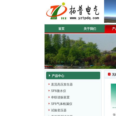
首页
关于我们
产
无
产品中心
直流高压发生器
SF6微水仪
串联谐振装置
SF6气体检漏仪
试验变压器
无