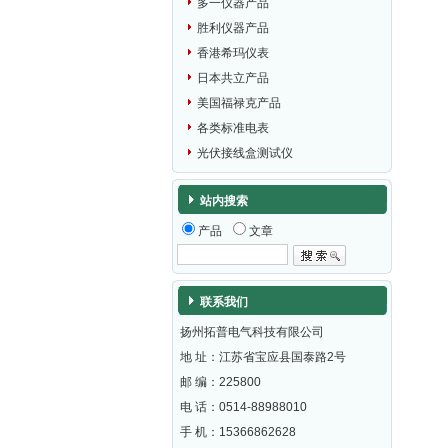
多一仪器产品
胜利仪器产品
香港希玛仪表
日本共立产品
美国福禄克产品
各类标准电表
光伏接线盒测试仪
站内搜索
产品
文章
联系我们
扬州拓普电气科技有限公司
地 址：江苏省宝应县国泰路2号
邮 编：
225800
电 话：0514-88988010
手 机：15366862628