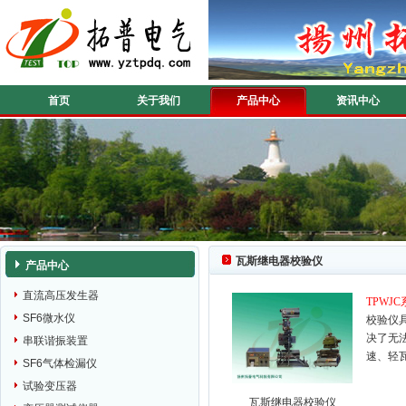
首页
关于我们
产品中心
资讯中心
瓦斯继电器校验仪
产品中心
直流高压发生器
TPWJ
SF6微水仪
校验仪
决了无
串联谐振装置
速、轻
SF6气体检漏仪
试验变压器
瓦斯继电器校验仪