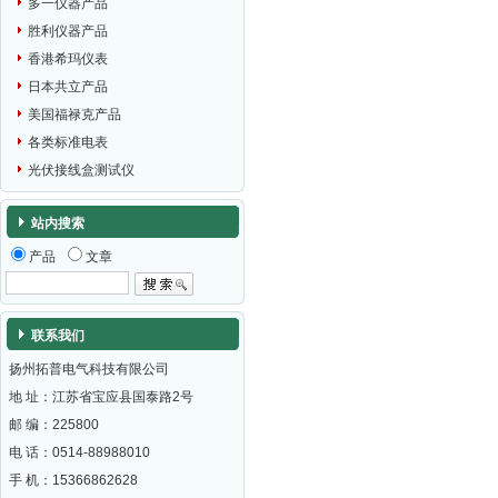
多一仪器产品
胜利仪器产品
香港希玛仪表
日本共立产品
美国福禄克产品
各类标准电表
光伏接线盒测试仪
站内搜索
产品
文章
联系我们
扬州拓普电气科技有限公司
地 址：江苏省宝应县国泰路2号
邮 编：
225800
电 话：0514-88988010
手 机：15366862628