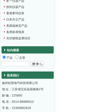
多一仪器产品
胜利仪器产品
香港希玛仪表
日本共立产品
美国福禄克产品
各类标准电表
光伏接线盒测试仪
站内搜索
产品
文章
联系我们
扬州拓普电气科技有限公司
地 址：江苏省宝应县国泰路2号
邮 编：
225800
电 话：0514-88988010
手 机：15366862628