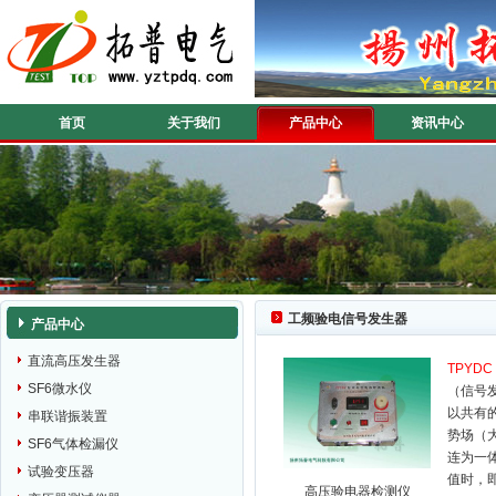
首页
关于我们
产品中心
资讯中心
工频验电信号发生器
产品中心
直流高压发生器
TPYDC
SF6微水仪
（信号
以共有
串联谐振装置
势场（
SF6气体检漏仪
连为一
试验变压器
值时，
高压验电器检测仪