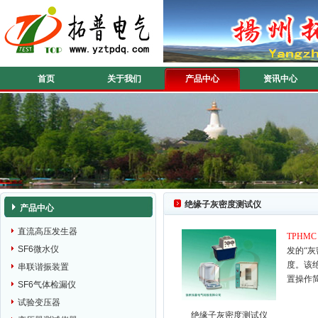
首页
关于我们
产品中心
资讯中心
绝缘子灰密度测试仪
产品中心
直流高压发生器
TPHM
SF6微水仪
发的“
度。该
串联谐振装置
置操作
SF6气体检漏仪
试验变压器
绝缘子灰密度测试仪