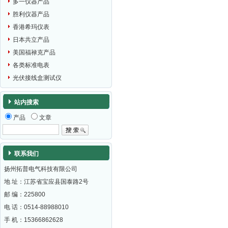
多一仪器产品
胜利仪器产品
香港希玛仪表
日本共立产品
美国福禄克产品
各类标准电表
光伏接线盒测试仪
站内搜索
产品
文章
联系我们
扬州拓普电气科技有限公司
地 址：江苏省宝应县国泰路2号
邮 编：
225800
电 话：0514-88988010
手 机：15366862628