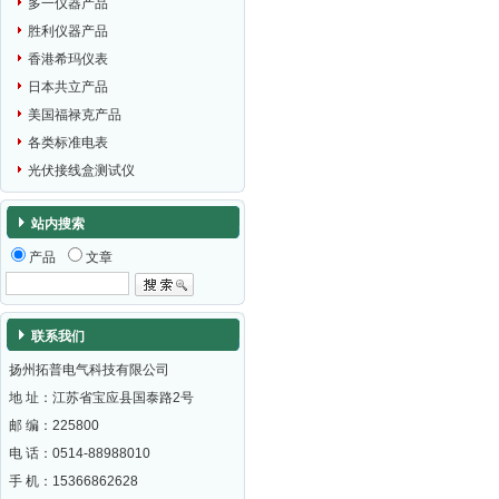
多一仪器产品
胜利仪器产品
香港希玛仪表
日本共立产品
美国福禄克产品
各类标准电表
光伏接线盒测试仪
站内搜索
产品
文章
联系我们
扬州拓普电气科技有限公司
地 址：江苏省宝应县国泰路2号
邮 编：
225800
电 话：0514-88988010
手 机：15366862628