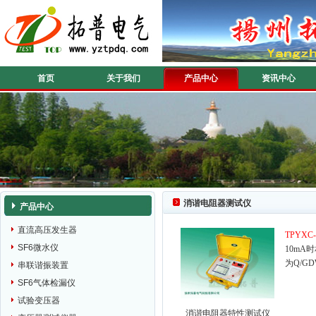
首页
关于我们
产品中心
资讯中心
消谐电阻器测试仪
产品中心
直流高压发生器
TPYXC
SF6微水仪
10m
为Q/G
串联谐振装置
SF6气体检漏仪
试验变压器
消谐电阻器特性测试仪