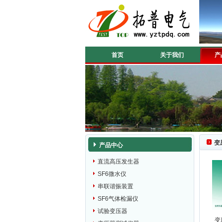
首页
关于我们
产
变
产品中心
直流高压发生器
SF6微水仪
串联谐振装置
SF6气体检漏仪
试验变压器
变