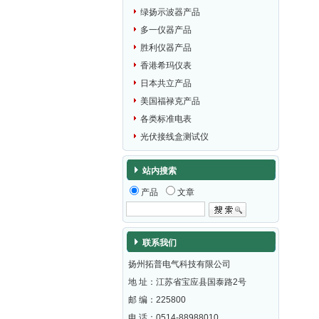
绿扬示波器产品
多一仪器产品
胜利仪器产品
香港希玛仪表
日本共立产品
美国福禄克产品
各类标准电表
光伏接线盒测试仪
站内搜索
产品
文章
联系我们
扬州拓普电气科技有限公司
地 址：江苏省宝应县国泰路2号
邮 编：
225800
电 话：0514-88988010