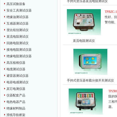
手持式变压器直流电阻测试仪
高压试验设备
安全工具测试仪器
TPBZC-
绝缘油测试仪器
性好、
警功能
互感器测试仪器
变比组别测试仪
直流电阻测试仪
直流电阻测试仪
回路电阻测试仪
接地电阻测试仪器
绝缘电阻测试仪器
高压核相仪器
电缆测试仪器
避雷器测试仪器
手持式变压器有载分接开关测试仪
电容电感测试仪
其它电测仪器
TPZR
仪器配套产品
阻的
三相
电热电器产品
题。
绝缘材料制品
滑线导轨桥架