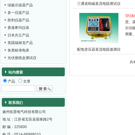
三通道助磁直流电阻测试仪
绿扬示波器产品
多一仪器产品
TPZR
胜利仪器产品
宽、
香港希玛仪表
示功
测量
日本共立产品
美国福禄克产品
配电变压器直流电阻速测仪
各类标准电表
光伏接线盒测试仪
共
站内搜索
产品
文章
联系我们
扬州拓普电气科技有限公司
地 址：江苏省宝应县国泰路2号
邮 编：
225800
电 话：0514-88988010