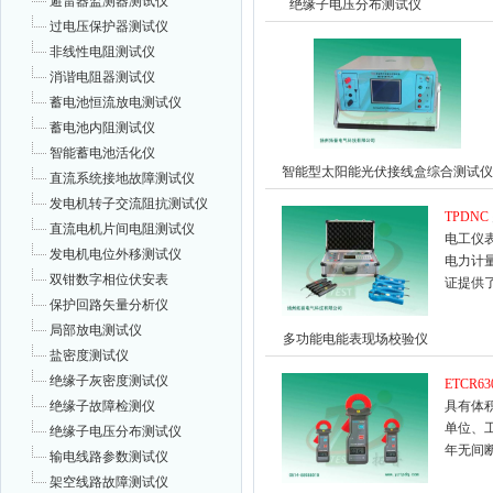
避雷器监测器测试仪
绝缘子电压分布测试仪
过电压保护器测试仪
非线性电阻测试仪
消谐电阻器测试仪
蓄电池恒流放电测试仪
蓄电池内阻测试仪
智能蓄电池活化仪
智能型太阳能光伏接线盒综合测试仪
直流系统接地故障测试仪
发电机转子交流阻抗测试仪
TPDNC
直流电机片间电阻测试仪
电工仪
发电机电位外移测试仪
电力计
双钳数字相位伏安表
证提供
保护回路矢量分析仪
局部放电测试仪
多功能电能表现场校验仪
盐密度测试仪
绝缘子灰密度测试仪
ETCR63
绝缘子故障检测仪
具有体
单位、
绝缘子电压分布测试仪
年无间
输电线路参数测试仪
架空线路故障测试仪