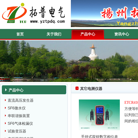
首页
关于我们
产品中心
资讯中心
其它电测仪器
产品中心
直流高压发生器
ETCR41
SF6微水仪
方便等
以判别
串联谐振装置
间的相
SF6气体检漏仪
试验变压器
手持式双钳数字相位表