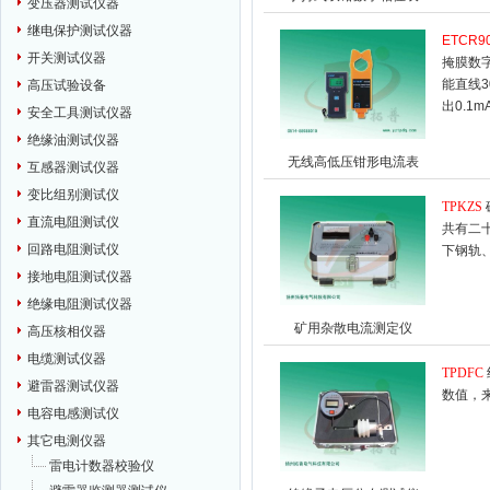
变压器测试仪器
继电保护测试仪器
ETCR9
开关测试仪器
掩膜数
能直线
高压试验设备
出0.1
安全工具测试仪器
绝缘油测试仪器
无线高低压钳形电流表
互感器测试仪器
变比组别测试仪
TPKZS
直流电阻测试仪
共有二
回路电阻测试仪
下钢轨
接地电阻测试仪器
绝缘电阻测试仪器
矿用杂散电流测定仪
高压核相仪器
电缆测试仪器
TPDFC
避雷器测试仪器
数值，
电容电感测试仪
其它电测仪器
雷电计数器校验仪