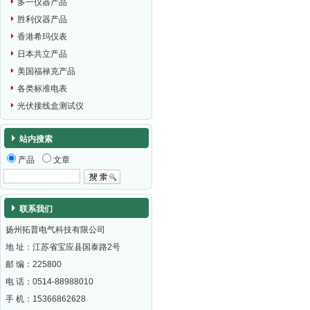
多一仪器产品
胜利仪器产品
香港希玛仪表
日本共立产品
美国福禄克产品
各类标准电表
光伏接线盒测试仪
站内搜索
产品
文章
联系我们
扬州拓普电气科技有限公司
地 址：江苏省宝应县国泰路2号
邮 编：
225800
电 话：0514-88988010
手 机：15366862628