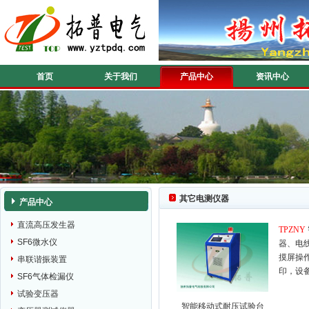
首页
关于我们
产品中心
资讯中心
其它电测仪器
产品中心
直流高压发生器
TPZNY
SF6微水仪
器、电
摸屏操
串联谐振装置
印，设
SF6气体检漏仪
试验变压器
智能移动式耐压试验台