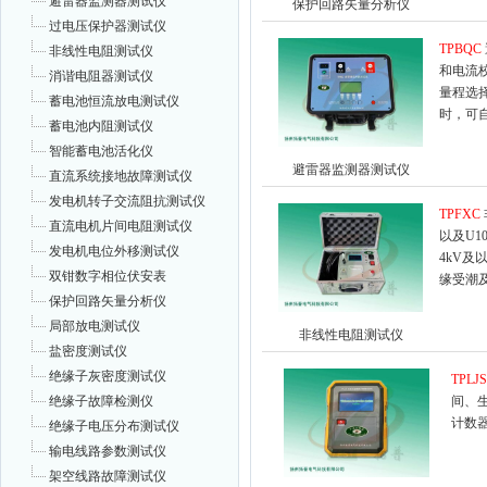
避雷器监测器测试仪
保护回路矢量分析仪
过电压保护器测试仪
TPBQC
非线性电阻测试仪
和电流
消谐电阻器测试仪
量程选
蓄电池恒流放电测试仪
时，可
蓄电池内阻测试仪
智能蓄电池活化仪
避雷器监测器测试仪
直流系统接地故障测试仪
发电机转子交流阻抗测试仪
TPFXC
直流电机片间电阻测试仪
以及U1
发电机电位外移测试仪
4kV及
双钳数字相位伏安表
缘受潮
保护回路矢量分析仪
局部放电测试仪
非线性电阻测试仪
盐密度测试仪
绝缘子灰密度测试仪
TPLJ
绝缘子故障检测仪
间、
计数
绝缘子电压分布测试仪
输电线路参数测试仪
架空线路故障测试仪