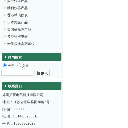
多一仪器产品
胜利仪器产品
香港希玛仪表
日本共立产品
美国福禄克产品
各类标准电表
光伏接线盒测试仪
站内搜索
产品
文章
联系我们
扬州拓普电气科技有限公司
地 址：江苏省宝应县国泰路2号
邮 编：
225800
电 话：0514-88988010
手 机：15366862628