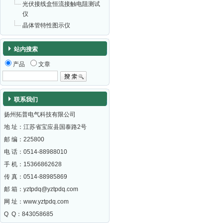
光伏接线盒恒流接触电阻测试
仪
晶体管特性图示仪
站内搜索
产品
文章
联系我们
扬州拓普电气科技有限公司
地 址：江苏省宝应县国泰路2号
邮 编：
225800
电 话：0514-88988010
手 机：15366862628
传 真：0514-88985869
邮 箱：
yztpdq@yztpdq.com
网 址：
www.yztpdq.com
Q Q：843058685