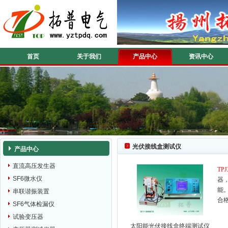
首页
关于我们
产品中心
资讯中心
光伏接线盒测试仪
产品中心
直流高压发生器
TP
SF6微水仪
器
能
串联谐振装置
合格
SF6气体检漏仪
试验变压器
太阳能光伏接线盒终端测试仪