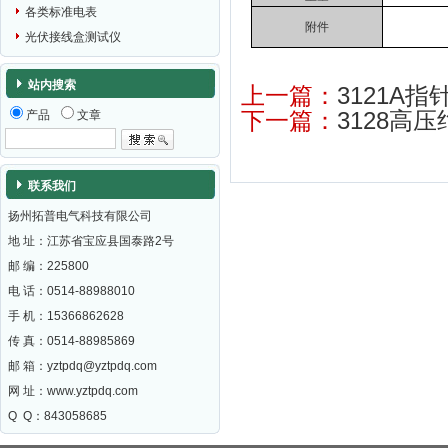
各类标准电表
附件
光伏接线盒测试仪
站内搜索
上一篇：
3121A
下一篇：
3128高压
产品
文章
联系我们
扬州拓普电气科技有限公司
地 址：江苏省宝应县国泰路2号
邮 编：
225800
电 话：0514-88988010
手 机：15366862628
传 真：0514-88985869
邮 箱：
yztpdq@yztpdq.com
网 址：
www.yztpdq.com
Q Q：843058685