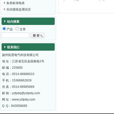
各类标准电表
光伏接线盒测试仪
站内搜索
产品
文章
联系我们
扬州拓普电气科技有限公司
地 址：江苏省宝应县国泰路2号
邮 编：
225800
电 话：0514-88988010
手 机：15366862628
传 真：0514-88985869
邮 箱：
yztpdq@yztpdq.com
网 址：
www.yztpdq.com
Q Q：843058685