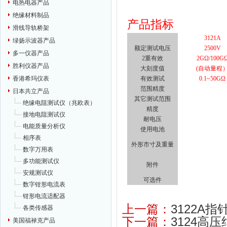
电热电器产品
绝缘材料制品
产品指标
滑线导轨桥架
3121A
绿扬示波器产品
额定测试电压
2500V
多一仪器产品
2重有效
2G
Ω/100G
胜利仪器产品
大刻度值
(自动量程
有效测试
0.1~50G
Ω
香港希玛仪表
范围精度
日本共立产品
其它测试范围
绝缘电阻测试仪（兆欧表）
精度
接地电阻测试仪
耐电压
电能质量分析仪
使用电池
相序表
外形市寸及重量
数字万用表
多功能测试仪
附件
安规测试仪
可选件
数字钳形电流表
钳形电流适配器
上一篇：
3122A
各类传感器
下一篇：
3124高压
美国福禄克产品