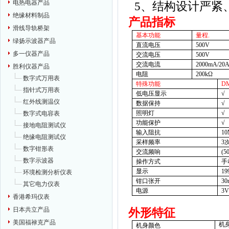
电热电器产品
5
、结构设计严紧
绝缘材料制品
产品指标
滑线导轨桥架
基本功能
量程
.
绿扬示波器产品
直流电压
500V
多一仪器产品
交流电压
500V
交流电流
2000mA/
20
胜利仪器产品
电阻
200k
Ω
数字式万用表
特殊功能
D
指针式万用表
低电压显示
√
红外线测温仪
数据保持
√
照明灯
√
数字式电容表
功能保护
√
接地电阻测试仪
输入阻抗
1
绝缘电阻测试仪
采样频率
3
数字钳形表
交流频响
(5
数字示波器
操作方式
手
显示
19
环境检测分析仪表
钳口张开
3
其它电力仪表
电源
3V
香港希玛仪表
日本共立产品
外形特征
美国福禄克产品
机
机身颜色