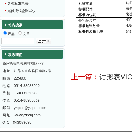
约
1
机身重量
各类标准电表
表
标准配件
光伏接线盒测试仪
彩
标准内包装
465
外包装尺寸
站内搜索
40
标准包装数量
标准包装箱毛重
约
1
产品
文章
联系我们
扬州拓普电气科技有限公司
地 址：江苏省宝应县国泰路2号
上一篇：
钳形表VIC
邮 编：
225800
电 话：0514-88988010
手 机：15366862628
传 真：0514-88985869
邮 箱：
yztpdq@yztpdq.com
网 址：
www.yztpdq.com
Q Q：843058685