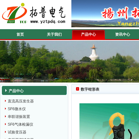
首页
关于我们
产品中心
资讯中心
数字钳形表
产品中心
直流高压发生器
SF6微水仪
串联谐振装置
SF6气体检漏仪
试验变压器