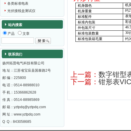
各类标准电表
机
机身颜色
约
2
光伏接线盒测试仪
机身重量
表
标准配件
彩
标准内包装
站内搜索
46.
外包装尺寸
30
标准包装数量
产品
文章
标准包装箱毛重
约
2
联系我们
扬州拓普电气科技有限公司
地 址：江苏省宝应县国泰路2号
上一篇：
数字钳型表
邮 编：
225800
下一篇：
钳形表VIC
电 话：0514-88988010
手 机：15366862628
传 真：0514-88985869
邮 箱：
yztpdq@yztpdq.com
网 址：
www.yztpdq.com
Q Q：843058685