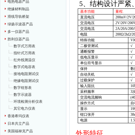
电热电器产品
5
、结构设计严紧
绝缘材料制品
基本功能
量程
.
滑线导轨桥架
直流电压
200mV/2V/2
交流电压
2V/20V/200
绿扬示波器产品
交流电流
2A
/
20A
/
200
多一仪器产品
电阻
200
Ω
/2k
Ω
/2
胜利仪器产品
特殊功能
V
二极管测试
√
数字式万用表
通断报警
√
指针式万用表
低电压显示
√
红外线测温仪
单位符号显示
√
数字式电容表
保持
数
接地电阻测试仪
自动关机
√
过载保护
√
绝缘电阻测试仪
输入阻抗
1
数字钳形表
采样频率
3
数字示波器
交流电流频响
(4
环境检测分析仪表
操作方式
自
其它电力仪表
显示
19
钳口张开
3
香港希玛仪表
电源
1.
日本共立产品
美国福禄克产品
外形特征