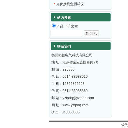
光伏接线盒测试仪
站内搜索
产品
文章
联系我们
扬州拓普电气科技有限公司
地 址：江苏省宝应县国泰路2号
邮 编：
225800
电 话：0514-88988010
手 机：15366862628
传 真：0514-88985869
邮 箱：
yztpdq@yztpdq.com
网 址：
www.yztpdq.com
Q Q：843058685
设