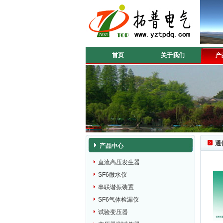
首页
关于我们
产
通
产品中心
直流高压发生器
SF6微水仪
串联谐振装置
SF6气体检漏仪
试验变压器