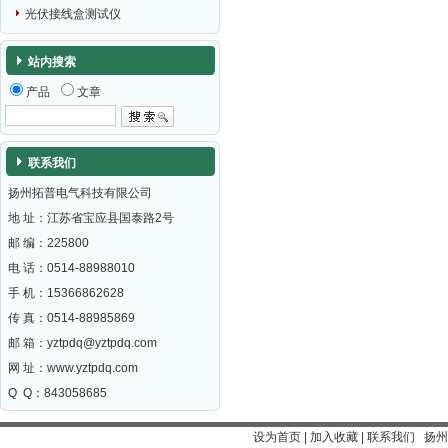
光伏接线盒测试仪
站内搜索
产品
文章
联系我们
扬州拓普电气科技有限公司
地 址：江苏省宝应县国泰路2号
邮 编：
225800
电 话：0514-88988010
手 机：15366862628
传 真：0514-88985869
邮 箱：
yztpdq@yztpdq.com
网 址：
www.yztpdq.com
Q Q：843058685
设为首页
|
加入收藏
|
联系我们
扬州