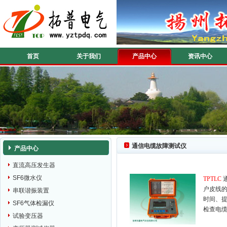
首页
关于我们
产品中心
资讯中心
通信电缆故障测试仪
产品中心
直流高压发生器
SF6微水仪
TPTLC
户皮线
串联谐振装置
时间、
SF6气体检漏仪
检查电
试验变压器