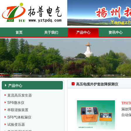
首页
关于我们
产品中心
资讯中心
高压电缆外护套故障探测仪
产品中心
直流高压发生器
SF6微水仪
TPHT
漏故
串联谐振装置
自动
SF6气体检漏仪
试验变压器