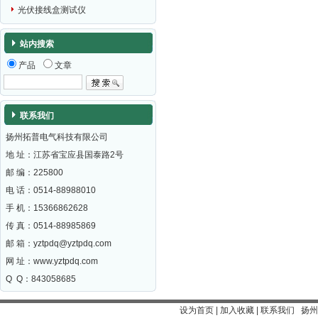
光伏接线盒测试仪
站内搜索
产品
文章
联系我们
扬州拓普电气科技有限公司
地 址：江苏省宝应县国泰路2号
邮 编：
225800
电 话：0514-88988010
手 机：15366862628
传 真：0514-88985869
邮 箱：
yztpdq@yztpdq.com
网 址：
www.yztpdq.com
Q Q：843058685
设为首页
|
加入收藏
|
联系我们
扬州