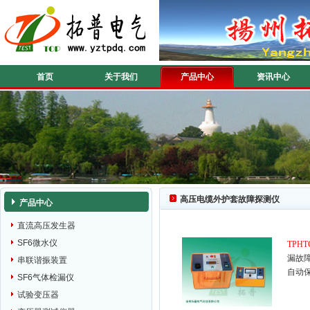
首页
关于我们
产品中心
资讯中心
高压电缆外护套故障探测仪
产品中心
直流高压发生器
SF6微水仪
TPHT
漏故
串联谐振装置
自动
SF6气体检漏仪
试验变压器