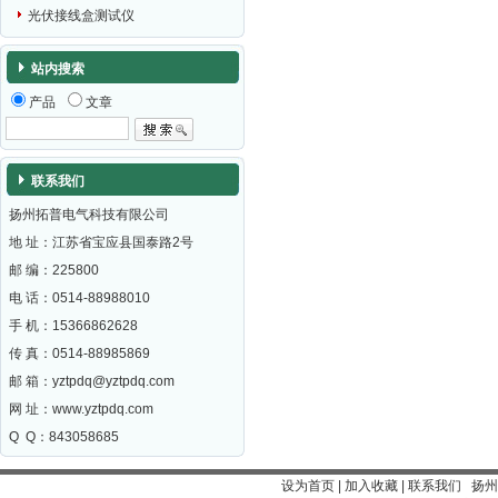
光伏接线盒测试仪
站内搜索
产品
文章
联系我们
扬州拓普电气科技有限公司
地 址：江苏省宝应县国泰路2号
邮 编：
225800
电 话：0514-88988010
手 机：15366862628
传 真：0514-88985869
邮 箱：
yztpdq@yztpdq.com
网 址：
www.yztpdq.com
Q Q：843058685
设为首页
|
加入收藏
|
联系我们
扬州