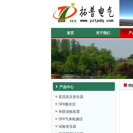
首页
关于我们
产
绝
产品中心
直流高压发生器
SF6微水仪
串联谐振装置
SF6气体检漏仪
试验变压器