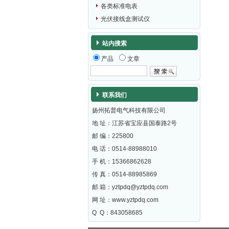
各类标准电表
光伏接线盒测试仪
站内搜索
产品
文章
联系我们
扬州拓普电气科技有限公司
地 址：江苏省宝应县国泰路2号
邮 编：
225800
电 话：0514-88988010
手 机：15366862628
传 真：0514-88985869
邮 箱：
yztpdq@yztpdq.com
网 址：
www.yztpdq.com
Q Q：843058685