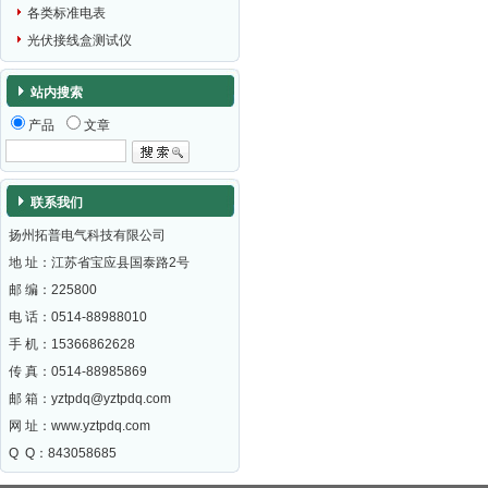
各类标准电表
光伏接线盒测试仪
站内搜索
产品
文章
联系我们
扬州拓普电气科技有限公司
地 址：江苏省宝应县国泰路2号
邮 编：
225800
电 话：0514-88988010
手 机：15366862628
传 真：0514-88985869
邮 箱：
yztpdq@yztpdq.com
网 址：
www.yztpdq.com
Q Q：843058685