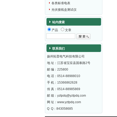
各类标准电表
光伏接线盒测试仪
站内搜索
产品
文章
联系我们
扬州拓普电气科技有限公司
地 址：江苏省宝应县国泰路2号
邮 编：
225800
电 话：0514-88988010
手 机：15366862628
传 真：0514-88985869
邮 箱：
yztpdq@yztpdq.com
网 址：
www.yztpdq.com
Q Q：843058685