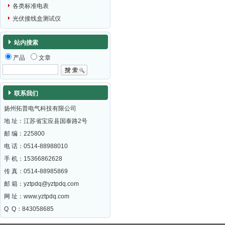
各类标准电表
光伏接线盒测试仪
站内搜索
产品
文章
联系我们
扬州拓普电气科技有限公司
地 址：江苏省宝应县国泰路2号
邮 编：
225800
电 话：0514-88988010
手 机：15366862628
传 真：0514-88985869
邮 箱：
yztpdq@yztpdq.com
网 址：
www.yztpdq.com
Q Q：843058685