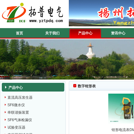
首页
关于我们
产品中心
资讯中心
数字钳形表
产品中心
直流高压发生器
SF6微水仪
串联谐振装置
SF6气体检漏仪
试验变压器
钳形电流表DM